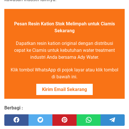
Pesan Resin Kation Stok Melimpah untuk Ciamis
Sekarang
Dapatkan resin kation original dengan distribusi
cepat ke Ciamis untuk kebutuhan water treatment
industri Anda bersama Ady Water.
Klik tombol WhatsApp di pojok layar atau klik tombol
di bawah ini.
Kirim Email Sekarang
Berbagi :