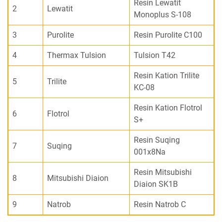
Resin Lewatit
2
Lewatit
Monoplus S-108
3
Purolite
Resin Purolite C100
4
Thermax Tulsion
Tulsion T42
Resin Kation Trilite
5
Trilite
KC-08
Resin Kation Flotrol
6
Flotrol
S+
Resin Suqing
7
Suqing
001x8Na
Resin Mitsubishi
8
Mitsubishi Diaion
Diaion SK1B
9
Natrob
Resin Natrob C