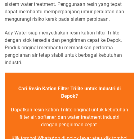
sistem water treatment. Penggunaan resin yang tepat
dapat membantu memperpanjang umur peralatan dan
mengurangi risiko kerak pada sistem perpipaan.
Ady Water siap menyediakan resin kation filter Trilite
dengan stok tersedia dan pengiriman cepat ke Depok.
Produk original membantu memastikan performa
pengolahan air tetap stabil untuk berbagai kebutuhan
industri.
Cari Resin Kation Filter Trilite untuk Industri di
Depok?
Dapatkan resin kation Trilite original untuk kebutuhan
filter air, softener, dan water treatment industri
dengan pengiriman cepat.
Klik tombol WhatsApp di pojok layar atau klik tombol