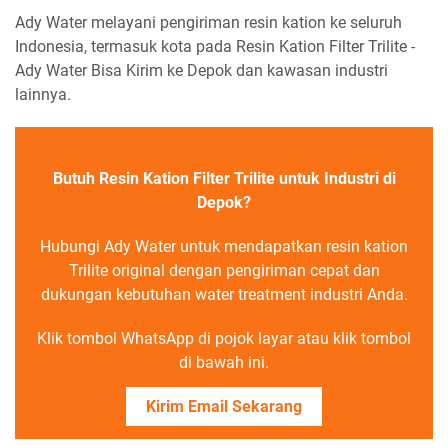
Ady Water melayani pengiriman resin kation ke seluruh
Indonesia, termasuk kota pada Resin Kation Filter Trilite -
Ady Water Bisa Kirim ke Depok dan kawasan industri
lainnya.
Butuh Resin Kation Filter Trilite untuk Industri di
Depok?
Hubungi Ady Water untuk mendapatkan resin kation
Trilite original dengan pengiriman cepat dan
dukungan kebutuhan water treatment industri Anda.
Klik tombol WhatsApp di pojok layar atau klik tombol
di bawah ini.
Kirim Email Sekarang