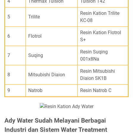
4
Thermax Tulsion
Tulsion T42
Resin Kation Trilite
5
Trilite
KC-08
Resin Kation Flotrol
6
Flotrol
S+
Resin Suqing
7
Suqing
001x8Na
Resin Mitsubishi
8
Mitsubishi Diaion
Diaion SK1B
9
Natrob
Resin Natrob C
Ady Water Sudah Melayani Berbagai
Industri dan Sistem Water Treatment