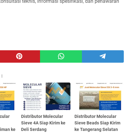
onsultasi teknis, informasi spesifikasi, dan penawaran
 :
cular
Distributor Molecular
Distributor Molecular
Sieve 4A Siap Kirim ke
Sieve Beads Siap Kirim
riman ke
Deli Serdang
ke Tangerang Selatan