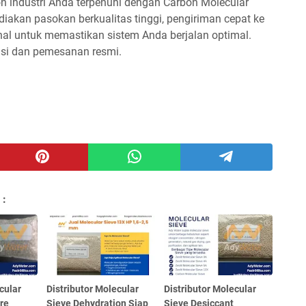
n industri Anda terpenuhi dengan Carbon Molecular
diakan pasokan berkualitas tinggi, pengiriman cepat ke
nal untuk memastikan sistem Anda berjalan optimal.
asi dan pemesanan resmi.
 :
cular
Distributor Molecular
Distributor Molecular
ure
Sieve Dehydration Siap
Sieve Desiccant