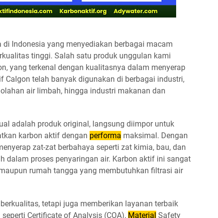
aya di Indonesia yang menyediakan berbagai macam
erkualitas tinggi. Salah satu produk unggulan kami
gon, yang terkenal dengan kualitasnya dalam menyerap
if Calgon telah banyak digunakan di berbagai industri,
golahan air limbah, hingga industri makanan dan
ual adalah produk original, langsung diimpor untuk
kan karbon aktif dengan
performa
maksimal. Dengan
enyerap zat-zat berbahaya seperti zat kimia, bau, dan
 dalam proses penyaringan air. Karbon aktif ini sangat
 maupun rumah tangga yang membutuhkan filtrasi air
berkualitas, tetapi juga memberikan layanan terbaik
perti Certificate of Analysis (COA),
Material
Safety