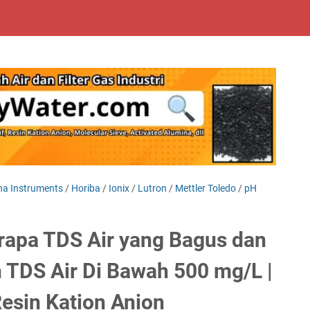
a Instruments
/
Horiba
/
Ionix
/
Lutron
/
Mettler Toledo
/
pH
rapa TDS Air yang Bagus dan
TDS Air Di Bawah 500 mg/L |
esin Kation Anion